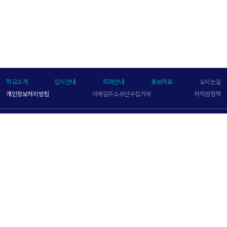
학교소개
입시안내
학과안내
홍보자료
오시는길
개인정보처리방침
이메일주소무단수집거부
저작권정책
(17306) 경기도 이천시 신둔면 이장로 311번길 197-73
한국관광대학교
T.
031-644-1000
Copyright ⓒ 2017 KOREA TOURISM COLLEGE UNIVERSITY
all rights reserved.